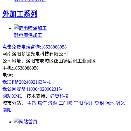
外加工系列
静电喷涂加工
点击免费电话咨询:18538888958
河南洛阳多铭光电科技有限公司
公司地址：洛阳市老城区邙山镇后洞工业园区
手机:18538888958
电话:
豫ICP备2024092163号-1
豫公网安备41030402000231号
网站XML
技术支持：
尚贤科技
城市分站：
主站
焦作
济源
三门峡
宜阳
伊川
登封
渑池
巩义
南阳