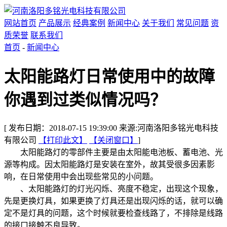
网站首页
产品展示
经典案例
新闻中心
关于我们
常见问题
资
质荣誉
联系我们
首页
-
新闻中心
太阳能路灯日常使用中的故障
你遇到过类似情况吗？
[ 发布日期：2018-07-15 19:39:00 来源:河南洛阳多铭光电科技
有限公司
【打印此文】
【关闭窗口】
]
太阳能路灯的零部件主要是由太阳能电池板、蓄电池、光
源等构成。因太阳能路灯是安装在室外，故其受很多因素影
响，在日常使用中会出现些常见的小问题。
、太阳能路灯的灯光闪烁、亮度不稳定，出现这个现象，
先是更换灯具，如果更换了灯具还是出现闪烁的话，就可以确
定不是灯具的问题，这个时候就要检查线路了，不排除是线路
的接口接触不良导致。