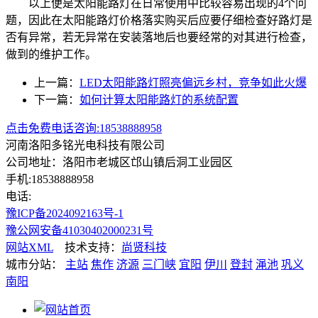
以上便是太阳能路灯在日常使用中比较容易出现的4个问
题，因此在太阳能路灯价格落实购买后应要仔细检查好路灯是
否有异常，若无异常在安装落地后也要经常的对其进行检查，
做到的维护工作。
上一篇：
LED太阳能路灯照亮偏远乡村，竞争如此火爆
下一篇：
如何计算太阳能路灯的系统配置
点击免费电话咨询:18538888958
河南洛阳多铭光电科技有限公司
公司地址：洛阳市老城区邙山镇后洞工业园区
手机:18538888958
电话:
豫ICP备2024092163号-1
豫公网安备41030402000231号
网站XML
技术支持：
尚贤科技
城市分站：
主站
焦作
济源
三门峡
宜阳
伊川
登封
渑池
巩义
南阳