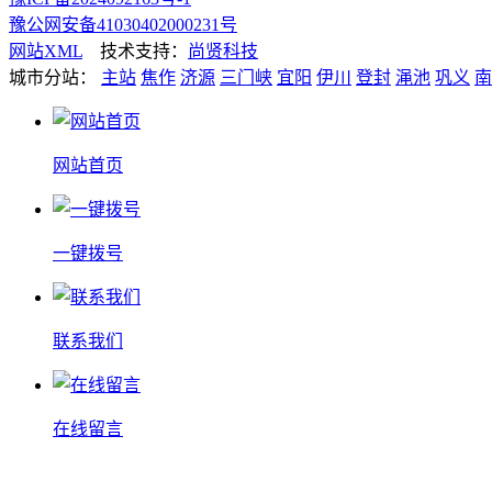
豫公网安备41030402000231号
网站XML
技术支持：
尚贤科技
城市分站：
主站
焦作
济源
三门峡
宜阳
伊川
登封
渑池
巩义
南
网站首页
一键拨号
联系我们
在线留言