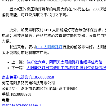
盏250瓦的高压钠灯每年的电费大约在766元左右。2000
消耗电能，可以说是取之不尽用之不竭。
此外，加亮照明农村LED 太阳能路灯符合绿色环保要求，
电源；科技含量高，产品的核心装置是智能控制器，设置的自
方便。
长远来看，农村
LED太阳能路灯
行业的前景非常好。太阳
太阳能路灯市场将非常广阔。
上一篇：
做好做六点，阴雨天太阳能路灯也经得住考验
下一篇：
太阳能路灯日常使用中的故障你遇到过类似情况
点击免费电话咨询:18538888958
河南洛阳多铭光电科技有限公司
公司地址：洛阳市老城区邙山镇后洞工业园区
手机:18538888958
电话:
豫ICP备2024092163号-1