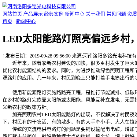
网站首页
产品展示
经典案例
新闻中心
关于我们
常见问题
资质
首页
-
新闻中心
LED太阳能路灯照亮偏远乡村
[ 发布日期：2019-09-28 09:56:00 来源:河南洛阳多铭光电科
近年来，随着家新农村建设的加快，很多乡村发生了巨大的
优化农村能源结构的要求。同时，为进步推动绿色照明工程和
源路灯的应用。几十年来，村民到晚上只能打着手电筒出行的
使用新能源路灯实施路路亮工程，是推行节能减排、低碳环
在乡村的路灯完依靠太阳能或太阳能、风能互补立发电，无需
义新农村的政策方针。
加亮照明农村LED太阳能路灯的出现，不仅解决了村民夜晚
下，村民有的干农活、有的散步、有的大手牵小手、大人在拉
传统的交流电供电路灯的问题是要铺设输配电电缆，增加了宝
路灯就十分简单，就好像种棵大点的树样，挖个坑，埋上