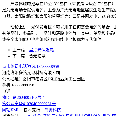
产晶体硅电池率在10至13%左右（应该是14%至17%左右
是为无电场合提供电源，主要为广大无电地区居民生活生产提
电器、太阳能路灯和太阳能草坪灯等；三是并网发电，这 在发
理论上讲，光伏发电技术可以用于任何需要电源的场合，上
有单晶硅、多晶硅、非晶硅和薄膜电池等。其中，单晶和多晶电
或多个太阳能电池片组成的太阳能电池板称为光伏组件
上一篇：
屋顶光伏发电
下一篇：暂无记录
点击免费电话咨询:18538888958
河南洛阳多铭光电科技有限公司
公司地址：洛阳市老城区邙山镇后洞工业园区
手机:18538888958
电话:
豫ICP备2024092163号-1
豫公网安备41030402000231号
网站XML
技术支持：
尚贤科技