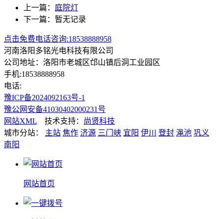
上一篇：
庭院灯
下一篇：暂无记录
点击免费电话咨询:18538888958
河南洛阳多铭光电科技有限公司
公司地址：洛阳市老城区邙山镇后洞工业园区
手机:18538888958
电话:
豫ICP备2024092163号-1
豫公网安备41030402000231号
网站XML
技术支持：
尚贤科技
城市分站：
主站
焦作
济源
三门峡
宜阳
伊川
登封
渑池
巩义
南阳
网站首页