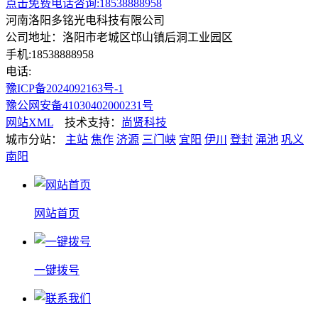
点击免费电话咨询:18538888958
河南洛阳多铭光电科技有限公司
公司地址：洛阳市老城区邙山镇后洞工业园区
手机:18538888958
电话:
豫ICP备2024092163号-1
豫公网安备41030402000231号
网站XML
技术支持：
尚贤科技
城市分站：
主站
焦作
济源
三门峡
宜阳
伊川
登封
渑池
巩义
南阳
网站首页
一键拨号