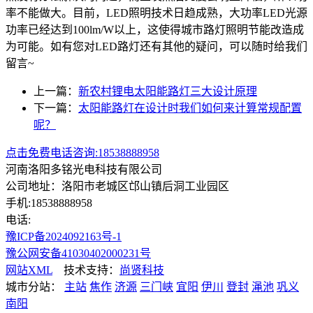
率不能做大。目前，LED照明技术日趋成熟，大功率LED光源
功率已经达到100lm/W以上，这使得城市路灯照明节能改造成
为可能。如有您对LED路灯还有其他的疑问，可以随时给我们
留言~
上一篇：
新农村锂电太阳能路灯三大设计原理
下一篇：
太阳能路灯在设计时我们如何来计算常规配置
呢？
点击免费电话咨询:18538888958
河南洛阳多铭光电科技有限公司
公司地址：洛阳市老城区邙山镇后洞工业园区
手机:18538888958
电话:
豫ICP备2024092163号-1
豫公网安备41030402000231号
网站XML
技术支持：
尚贤科技
城市分站：
主站
焦作
济源
三门峡
宜阳
伊川
登封
渑池
巩义
南阳