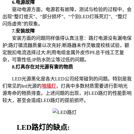
6.电源故障
驱动电源方面，电源若有故障，测试与检验的过程中，会
出现“整灯熄灭”、“部分损坏”、“个别LED灯珠死灯”、“整灯
闪烁虚亮”的现象。
7.安装故障
安装方面的问题同样值得认真注意：路灯电源没有漏电保
护;路灯镇流器质量以次充好;断路器未作灵敏度校核试验，额
定脱扣电流选择过大;利用电缆金属外皮作PE总干线工艺复
杂，可靠性低;IP防水防尘等过低的问题。
8.灯具存在对光源有害的物质
LED光源黑化是各大LED公司经常碰到的问题。特别是我
们常见的led光源的
地插灯
，灯具中多数材质需要进行影响光
源寿命的物质排查。上述问题的出现，对LED路灯的性能影响
较大，甚至会造成LED路灯的提前损坏。
LED路灯的缺点: