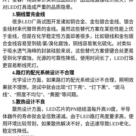
对LED灯具造成严重的品质隐患。
3.铜线冒充金线
很多LED厂商试图开发诸如铜合金、金包银合金线、银合
金线材来代替昂贵的金线。虽然这些替代方案在某些性能上优
于金线，但是在化学稳定性方面却差很多，比如银线和金包银
合金线容易受到硫/氯/溴化腐蚀，铜线容易氧化硫化。对类似
于吸水透气海绵的封装硅胶来说，这些替代方案使键合丝更易
受到化学腐蚀，光源的可靠性降低，使用时间长了，LED灯珠
更容易断线死灯。
4.路灯的配光系统设计不合理
光学设计方面，如果路灯的配光系统设计不合理，照明效
果就不理想。测试中就会出现“灯下亮”、“灯下黑”、“斑马
线”、“照度不均匀”、“黄圈”等问题。
5.散热设计不良
散热设计方面，LED芯片的PN结结温每升高10度，半导
体器件的寿命就会呈倍数递减。由于LED路灯亮度要求高，使
用环境比较苛刻，如果散热解决不好，会迅速导致LED老化，
稳定性降低。