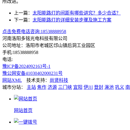
所改进。
上一篇：
太阳能路灯的间距有哪些讲究？多少合适？
下一篇：
太阳能路灯的详细安装步骤及施工方案
点击免费电话咨询:18538888958
河南洛阳多铭光电科技有限公司
公司地址：洛阳市老城区邙山镇后洞工业园区
手机:18538888958
电话:
豫ICP备2024092163号-1
豫公网安备41030402000231号
网站XML
技术支持：
尚贤科技
城市分站：
主站
焦作
济源
三门峡
宜阳
伊川
登封
渑池
巩义
南
网站首页