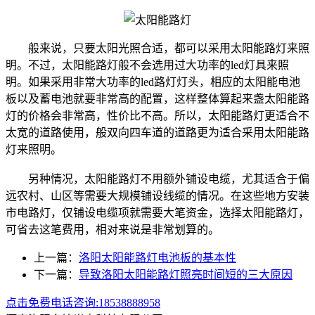
般来说，只要太阳光照合适，都可以采用太阳能路灯来照
明。不过，太阳能路灯般不会选用过大功率的led灯具来照
明。如果采用非常大功率的led路灯灯头，相应的太阳能电池
板以及蓄电池就要非常高的配置，这样整体算起来盏太阳能路
灯的价格会非常高，性价比不高。所以，太阳能路灯更适合不
太宽的道路使用，般双向四车道的道路更为适合采用太阳能路
灯来照明。
另种情况，太阳能路灯不用额外铺设电缆，尤其适合于偏
远农村、山区等需要大规模铺设线缆的情况。在这些地方安装
市电路灯，仅铺设电缆项就需要大笔资金，选择太阳能路灯，
可省去这笔费用，相对来说是非常划算的。
上一篇：
洛阳太阳能路灯电池板的基本性
下一篇：
导致洛阳太阳能路灯照亮时间短的三大原因
点击免费电话咨询:18538888958