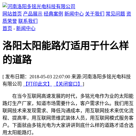
网站首页
产品展示
经典案例
新闻中心
关于我们
常见问题
资
质荣誉
联系我们
首页
-
新闻中心
洛阳太阳能路灯适用于什么样
的道路
[ 发布日期：2018-05-03 22:07:00 来源:河南洛阳多铭光电科技
有限公司
【打印此文】
【关闭窗口】
]
在当今互联网高速发展的时代，多铭光电作为业的太阳能
路灯生产厂家，知道市场需要什么，客户需求什么。我们用互
联网技术来发现需求、降低沟通成本，用互联网技术来优化流
程、提高率，用互联网思维武装体人员，用互联网模式服务客
户。下面就由多铭光电为大家讲讲到底什么样的道路才适合选
用太阳能路灯。